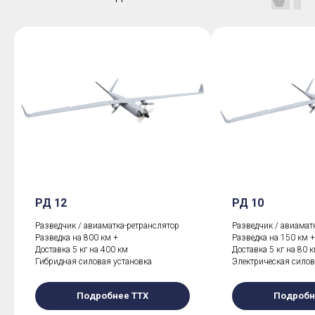
РД 12
РД 10
Разведчик / авиаматка-ретранслятор
Разведчик / авиамат
Разведка на 800 км +
Разведка на 150 км +
Доставка 5 кг на 400 км
Доставка 5 кг на 80 
Гибридная силовая установка
Электрическая силов
Подробнее ТТХ
Подробн